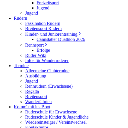
Freizeitsport
Jugend
Jugend
Rudern
Faszination Rudern
Breitensport Rudern
Kinder- und Juniorentraining
Cannstatter Duathlon 2026
Rennsport
Erfolge
Ruder-Wiki
Infos für Wanderruderer
Termine
Allgemeine Clubtermine
Ausbildung
Jugend
Rennrudern (Erwachsene)
Regatta
Breitensport
Wanderfahrten
Komm' mit ins Boot
Ruderschule für Erwachsene
Ruderschule Kinder & Jugendliche
Wiedereinsteiger / Vereinswechsel
Kontaktinfos