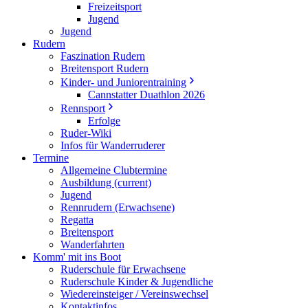
Freizeitsport
Jugend
Jugend
Rudern
Faszination Rudern
Breitensport Rudern
Kinder- und Juniorentraining
Cannstatter Duathlon 2026
Rennsport
Erfolge
Ruder-Wiki
Infos für Wanderruderer
Termine
Allgemeine Clubtermine
Ausbildung
(current)
Jugend
Rennrudern (Erwachsene)
Regatta
Breitensport
Wanderfahrten
Komm' mit ins Boot
Ruderschule für Erwachsene
Ruderschule Kinder & Jugendliche
Wiedereinsteiger / Vereinswechsel
Kontaktinfos