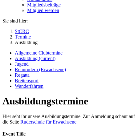
Mitgliedsbeiträge
Mitglied werden
Sie sind hier:
StCRC
Termine
Ausbildung
Allgemeine Clubtermine
Ausbildung
(current)
Jugend
Rennrudern (Erwachsene)
Regatta
Breitensport
Wanderfahrten
Ausbildungstermine
Hier seht ihr unsere Ausbildungstermine. Zur Anmeldung schaut auf
die Seite
Ruderschule für Erwachsene
.
Event Title