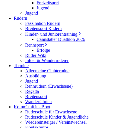
Freizeitsport
Jugend
Jugend
Rudern
Faszination Rudern
Breitensport Rudern
Kinder- und Juniorentraining
Cannstatter Duathlon 2026
Rennsport
Erfolge
Ruder-Wiki
Infos für Wanderruderer
Termine
Allgemeine Clubtermine
Ausbildung
Jugend
Rennrudern (Erwachsene)
Regatta
Breitensport
Wanderfahrten
Komm' mit ins Boot
Ruderschule für Erwachsene
Ruderschule Kinder & Jugendliche
Wiedereinsteiger / Vereinswechsel
Kontaktinfos