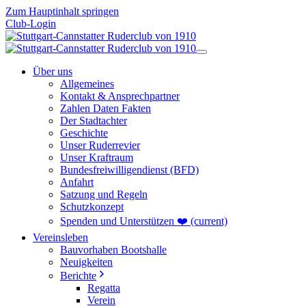
Zum Hauptinhalt springen
Club-Login
Über uns
Allgemeines
Kontakt & Ansprechpartner
Zahlen Daten Fakten
Der Stadtachter
Geschichte
Unser Ruderrevier
Unser Kraftraum
Bundesfreiwilligendienst (BFD)
Anfahrt
Satzung und Regeln
Schutzkonzept
Spenden und Unterstützen ❤️
(current)
Vereinsleben
Bauvorhaben Bootshalle
Neuigkeiten
Berichte
Regatta
Verein