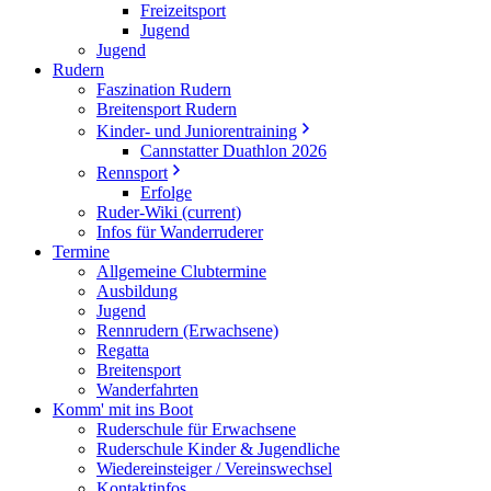
Freizeitsport
Jugend
Jugend
Rudern
Faszination Rudern
Breitensport Rudern
Kinder- und Juniorentraining
Cannstatter Duathlon 2026
Rennsport
Erfolge
Ruder-Wiki
(current)
Infos für Wanderruderer
Termine
Allgemeine Clubtermine
Ausbildung
Jugend
Rennrudern (Erwachsene)
Regatta
Breitensport
Wanderfahrten
Komm' mit ins Boot
Ruderschule für Erwachsene
Ruderschule Kinder & Jugendliche
Wiedereinsteiger / Vereinswechsel
Kontaktinfos